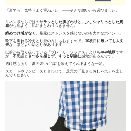
「夏でも、気持ちよく重ねたい」——そんな想いから選びました。
リネン糸ならではの
サラッとした肌ざわり
と、少し
シャリっとした質
感
が心地よく、肌にまとわりつきません。
締めつけ感がなく
、足元にストレスを感じないのも大きなポイント。
靴下を重ねる冷えとり派の方にもおすすめで、
10枚目に履いても大丈
夫
な、ほどよいゆとりがあります。
以前から取り扱っている「プレーリーソックス」よりも
やや地厚
です
が、不思議と
きつさを感じず、すっと馴染む
感覚があるんです。
透け感もあり、夏の装いに“涼”を添えてくれるような一足。
スカートやワンピースと合わせて、足元の「見せるおしゃれ」を楽し
んでください。