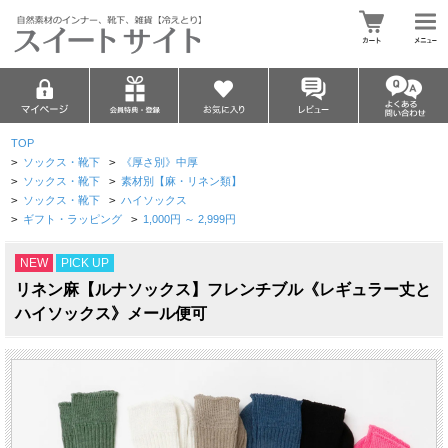
TOP
>
ソックス・靴下
>
《厚さ別》中厚
>
ソックス・靴下
>
素材別【麻・リネン類】
>
ソックス・靴下
>
ハイソックス
>
ギフト・ラッピング
>
1,000円 ～ 2,999円
NEW
PICK UP
リネン麻【ルナソックス】フレンチブル《レギュラー丈と
ハイソックス》メール便可