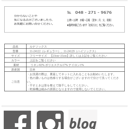
品名
ルナソックス
型番
11-24122（レギュラー）、11-24129（ハイソックス）
サイズ
フリーサイズ 【23cm~25cm】詳しくは上記をご覧ください
カラー
上記をご覧ください
素材
リネン82% ポリエステル17% ナイロン1%
原産国
日本
・お洗濯の際は、裏返してネットに入れることをお勧めいたします。
・色の濃いものは色移りする場合がございますので分けて洗ってくださ
ご注意
い。
・干すときは形を整えて陰干しをしてください。
・乾燥機は縮みの原因となりますので使用しないでください。