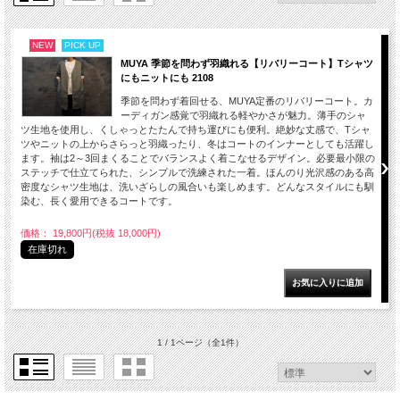
NEW
PICK UP
MUYA 季節を問わず羽織れる【リバリーコート】Tシャツ
にもニットにも 2108
季節を問わず着回せる、MUYA定番のリバリーコート。カ
ーディガン感覚で羽織れる軽やかさが魅力。薄手のシャ
ツ生地を使用し、くしゃっとたたんで持ち運びにも便利。絶妙な丈感で、Tシャ
ツやニットの上からさらっと羽織ったり、冬はコートのインナーとしても活躍し
ます。袖は2～3回まくることでバランスよく着こなせるデザイン。必要最小限の
ステッチで仕立てられた、シンプルで洗練された一着。ほんのり光沢感のある高
密度なシャツ生地は、洗いざらしの風合いも楽しめます。どんなスタイルにも馴
染む、長く愛用できるコートです。
価格： 19,800円(税抜 18,000円)
在庫切れ
1 / 1ページ
（全1件）