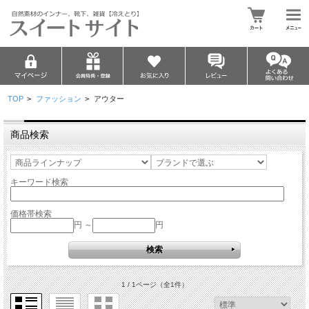
TOP
>
ファッション
>
アウター
商品検索
キーワード検索
価格帯検索
円 ～
円
1 / 1ページ
（全1件）