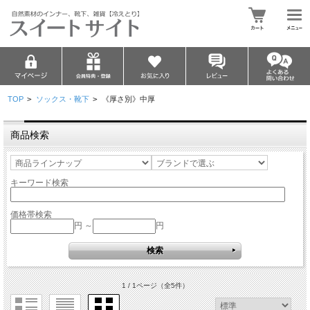
TOP
>
ソックス・靴下
>
《厚さ別》中厚
商品検索
キーワード検索
価格帯検索
円 ～
円
1 / 1ページ
（全5件）