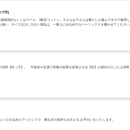
で可]
目絹綿混紡もしくはウール、3枚目コットン。小さなお子さんは毒だしが盛んですので無理
お揃い。サイズは少し大きい場合は、一番上にゆるめのカバーソックスを履かせてください
入浴料【杉っ子】。 半身浴や足湯で排毒の効果を促進させる【杉】の成分の入った入浴料
い 心を込めたラッピングで、贈る方の気持ちを伝える お手伝いをいたします。