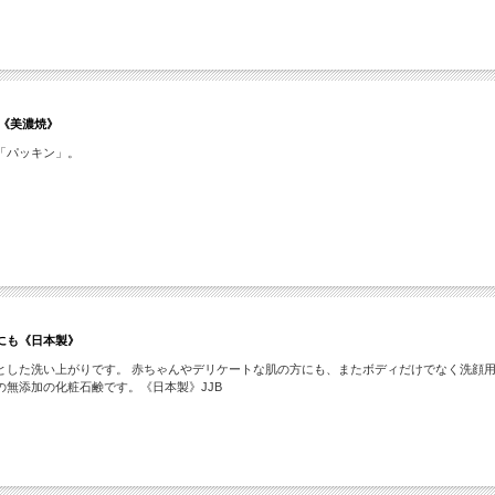
《美濃焼》
「パッキン」。
にも《日本製》
した洗い上がりです。 赤ちゃんやデリケートな肌の方にも、またボディだけでなく洗顔用
無添加の化粧石鹸です。《日本製》JJB