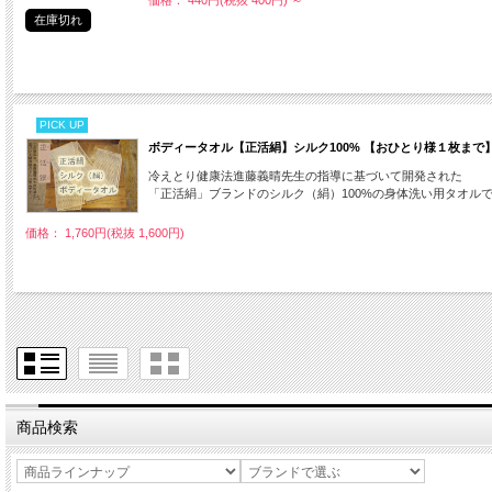
価格： 440円(税抜 400円)
～
在庫切れ
PICK UP
ボディータオル【正活絹】シルク100% 【おひとり様１枚まで
冷えとり健康法進藤義晴先生の指導に基づいて開発された
「正活絹」ブランドのシルク（絹）100%の身体洗い用タオル
価格： 1,760円(税抜 1,600円)
商品検索