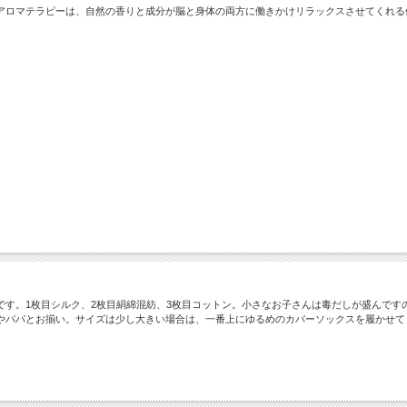
アロマテラピーは、自然の香りと成分が脳と身体の両方に働きかけリラックスさせてくれる
です。1枚目シルク、2枚目絹綿混紡、3枚目コットン。小さなお子さんは毒だしが盛んです
やパパとお揃い。サイズは少し大きい場合は、一番上にゆるめのカバーソックスを履かせて