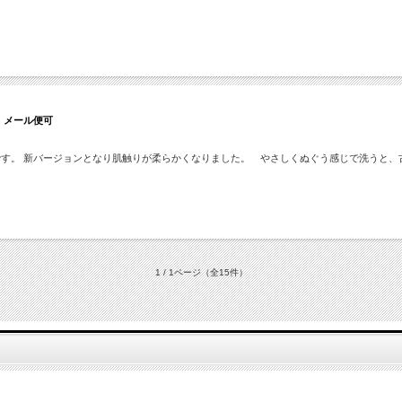
】メール便可
です。 新バージョンとなり肌触りが柔らかくなりました。 やさしくぬぐう感じで洗うと
1 / 1ページ
（全15件）