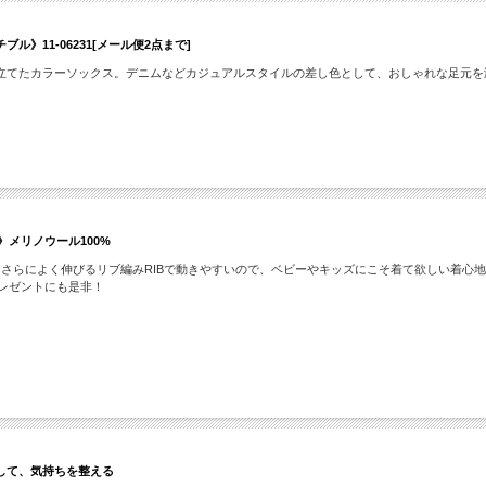
11-06231[メール便2点まで]
立てたカラーソックス。デニムなどカジュアルスタイルの差し色として、おしゃれな足元を
m》メリノウール100%
、さらによく伸びるリブ編みRIBで動きやすいので、ベビーやキッズにこそ着て欲しい着心
プレゼントにも是非！
して、気持ちを整える