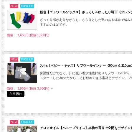
NEW
PICK UP
新色【エトワールソックス】ざっくり＆ゆったり靴下《フレンチブル》
ざっくり感がありながらも、さらりとした艶のある綿糸で編み
すすめの１足です。
価格： 1,650円(税抜 1,500円)
NEW
PICK UP
Joha【ベビー・キッズ】リブウールインナー《90cm & 110c
保温性だけでなく、汗に強い吸水性抜群のメリノウール100%
スタートしたJohaだからこそお勧めできる素材とデザイン。
価格： 3,960円(税抜 3,600円)
～
在庫切れ
NEW
PICK UP
アロマオイル【ペニープライス】本物の香りで空間をデザイン