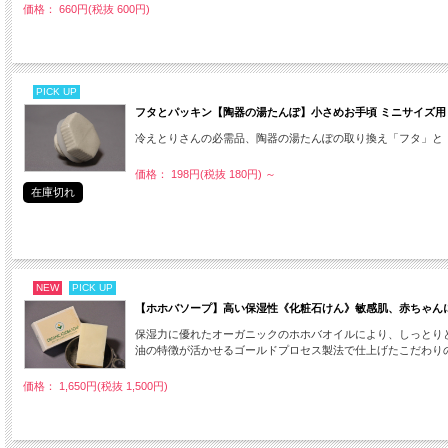
価格： 660円(税抜 600円)
PICK UP
フタとパッキン【陶器の湯たんぽ】小さめお手頃 ミニサイズ用
冷えとりさんの必需品、陶器の湯たんぽの取り換え「フタ」と
価格： 198円(税抜 180円)
～
在庫切れ
NEW
PICK UP
【ホホバソープ】高い保湿性《化粧石けん》敏感肌、赤ちゃん
保湿力に優れたオーガニックのホホバオイルにより、しっとりと
油の特徴が活かせるゴールドプロセス製法で仕上げたこだわりの
価格： 1,650円(税抜 1,500円)