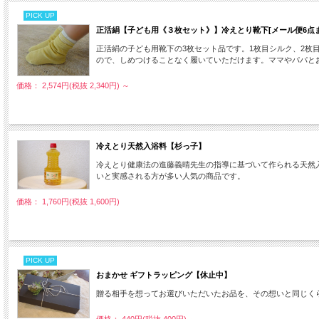
PICK UP
正活絹【子ども用《３枚セット》】冷えとり靴下[メール便6点ま
正活絹の子ども用靴下の3枚セット品です。1枚目シルク、2枚
ので、しめつけることなく履いていただけます。ママやパパと
価格： 2,574円(税抜 2,340円)
～
冷えとり天然入浴料【杉っ子】
冷えとり健康法の進藤義晴先生の指導に基づいて作られる天然
いと実感される方が多い人気の商品です。
価格： 1,760円(税抜 1,600円)
PICK UP
おまかせ ギフトラッピング【休止中】
贈る相手を想ってお選びいただいたお品を、その想いと同じくら