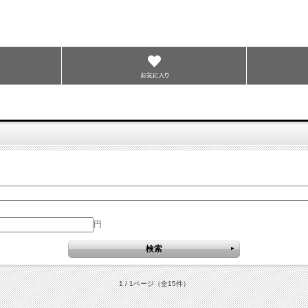
円
1 / 1ページ
（全15件）