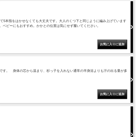
して5本指をはかせなくても大丈夫です。大人のくつ下と同じように編み上げています
。ベビーにもおすすめ。かかとの位置は気にせず履いてください。
です。 身体の芯から温まり、杉っ子を入れない通常の半身浴よりも汗の出る量が多