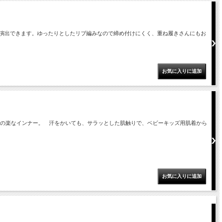
演出できます。ゆったりとしたリブ編みなので締め付けにくく、重ね履きさんにもお
地の楽なインナー。 汗をかいても、サラッとした肌触りで、ベビーキッズ用肌着から