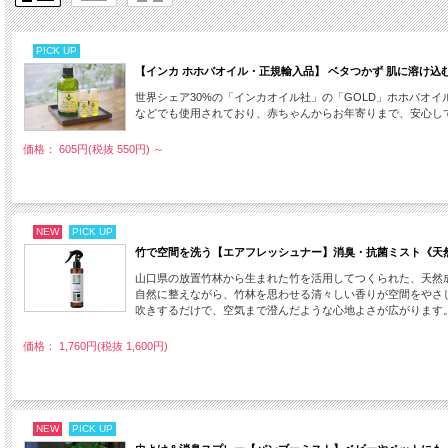
PICK UP
【インカ ホホバオイル・正規輸入品】 ベタつかず 肌に溶け込む保湿
世界シェア30%の「インカオイル社」の「GOLD」ホホバオ
などでも使用されており、赤ちゃんからお年寄りまで、安心して
価格： 605円(税抜 550円)
～
NEW
PICK UP
竹で空間を洗う【エアフレッシュナー】消臭・抗菌ミスト《天然
山口県の放置竹林から生まれた竹を活用してつくられた、天然
自然に整えながら、竹林を思わせる清々しい香りが空間をやさ
吹きするだけで、空気まで澄んだような心地よさが広がります
価格： 1,760円(税抜 1,600円)
NEW
PICK UP