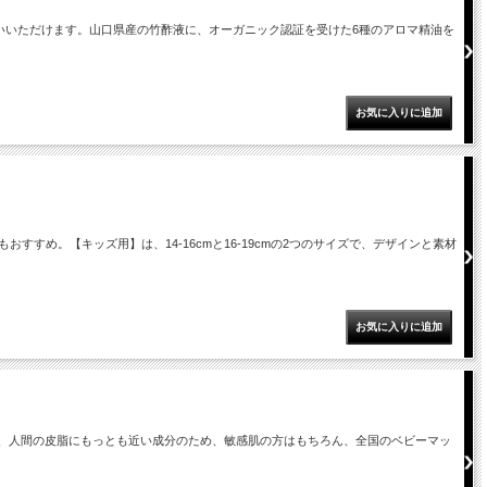
いいただけます。山口県産の竹酢液に、オーガニック認証を受けた6種のアロマ精油を
め。【キッズ用】は、14-16cmと16-19cmの2つのサイズで、デザインと素材
は、人間の皮脂にもっとも近い成分のため、敏感肌の方はもちろん、全国のベビーマッ