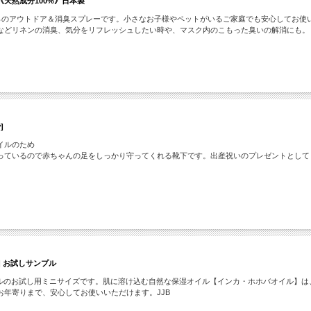
天然成分100%》日本製
0％のアウトドア＆消臭スプレーです。小さなお子様やペットがいるご家庭でも安心してお使
などリネンの消臭、気分をリフレッシュしたい時や、マスク内のこもった臭いの解消にも。
]
イルのため
いるので赤ちゃんの足をしっかり守ってくれる靴下です。出産祝いのプレゼントとしてもおすす
] お試しサンプル
イルのお試し用ミニサイズです。肌に溶け込む自然な保湿オイル【インカ・ホホバオイル】
年寄りまで、安心してお使いいただけます。JJB