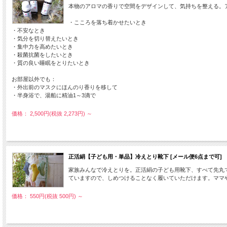
本物のアロマの香りで空間をデザインして、気持ちを整える。
・こころを落ち着かせたいとき
・不安なとき
・気分を切り替えたいとき
・集中力を高めたいとき
・殺菌抗菌をしたいとき
・質の良い睡眠をとりたいとき
お部屋以外でも：
・外出前のマスクにほんのり香りを移して
・半身浴で、湯船に精油1～3滴で
価格： 2,500円(税抜 2,273円)
～
正活絹【子ども用・単品】冷えとり靴下 [メール便6点まで可]
家族みんなで冷えとりを。正活絹の子ども用靴下、すべて先丸
ていますので、しめつけることなく履いていただけます。ママ
価格： 550円(税抜 500円)
～