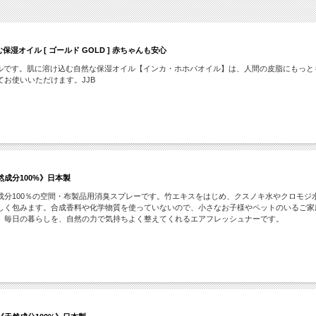
オイル [ ゴールド GOLD ] 赤ちゃんも安心
イルです。肌に溶け込む自然な保湿オイル【インカ・ホホバオイル】は、人間の皮脂にもっ
お使いいただけます。JJB
成分100%》日本製
成分100％の空間・布製品用消臭スプレーです。竹エキスをはじめ、クスノキ水やクロモジ
しく包みます。合成香料や化学物質を使っていないので、小さなお子様やペットのいるご家
。毎日の暮らしを、自然の力で気持ちよく整えてくれるエアフレッシュナーです。