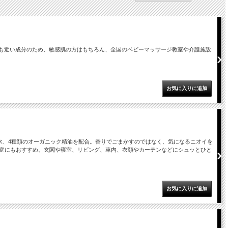
とも近い成分のため、敏感肌の方はもちろん、全国のベビーマッサージ教室や介護施設
水、4種類のオーガニック精油を配合。香りでごまかすのではなく、気になるニオイを
庭にもおすすめ。玄関や寝室、リビング、車内、衣類やカーテンなどにシュッとひと