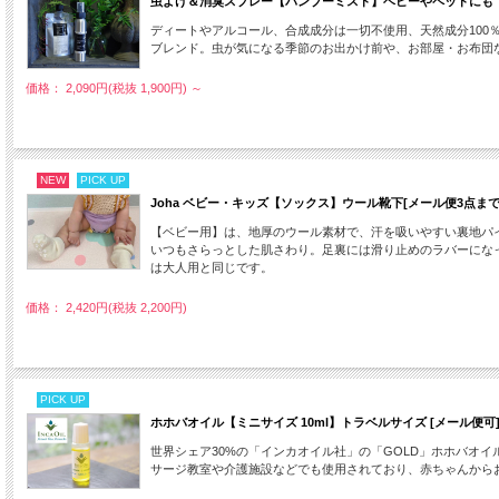
虫よけ＆消臭スプレー【バンブーミスト】ベビーやペットにも《
ディートやアルコール、合成成分は一切不使用、天然成分10
ブレンド。虫が気になる季節のお出かけ前や、お部屋・お布団
価格： 2,090円(税抜 1,900円)
～
NEW
PICK UP
Joha ベビー・キッズ【ソックス】ウール靴下[メール便3点まで
【ベビー用】は、地厚のウール素材で、汗を吸いやすい裏地パ
いつもさらっとした肌さわり。足裏には滑り止めのラバーになって
は大人用と同じです。
価格： 2,420円(税抜 2,200円)
PICK UP
ホホバオイル【ミニサイズ 10ml】トラベルサイズ [メール便可
世界シェア30%の「インカオイル社」の「GOLD」ホホバオ
サージ教室や介護施設などでも使用されており、赤ちゃんからお