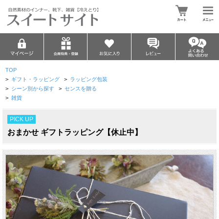
TOP
>
ギフト・ラッピング
>
ラッピング包装
>
シーン別から探す
>
センスを贈る
>
雑貨
PICK UP
おまかせ ギフトラッピング【休止中】