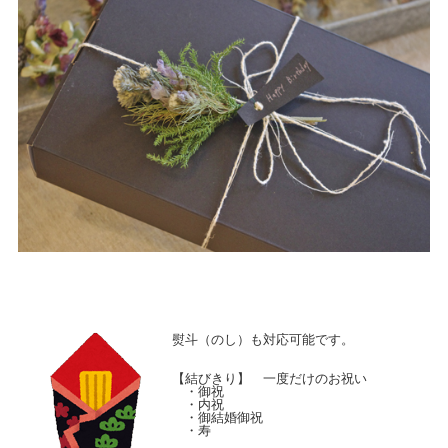
熨斗（のし）も対応可能です。
【結びきり】 一度だけのお祝い
・御祝
・内祝
・御結婚御祝
・寿