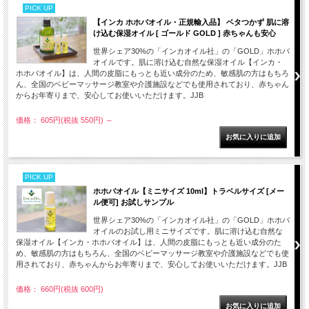
PICK UP
【インカ ホホバオイル・正規輸入品】 ベタつかず 肌に溶
け込む保湿オイル [ ゴールド GOLD ] 赤ちゃんも安心
世界シェア30%の「インカオイル社」の「GOLD」ホホバ
オイルです。肌に溶け込む自然な保湿オイル【インカ・
ホホバオイル】は、人間の皮脂にもっとも近い成分のため、敏感肌の方はもちろ
ん、全国のベビーマッサージ教室や介護施設などでも使用されており、赤ちゃん
からお年寄りまで、安心してお使いいただけます。JJB
価格： 605円(税抜 550円)
～
PICK UP
ホホバオイル【ミニサイズ 10ml】トラベルサイズ [メー
ル便可] お試しサンプル
世界シェア30%の「インカオイル社」の「GOLD」ホホバ
オイルのお試し用ミニサイズです。肌に溶け込む自然な
保湿オイル【インカ・ホホバオイル】は、人間の皮脂にもっとも近い成分のた
め、敏感肌の方はもちろん、全国のベビーマッサージ教室や介護施設などでも使
用されており、赤ちゃんからお年寄りまで、安心してお使いいただけます。JJB
価格： 660円(税抜 600円)