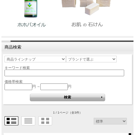
商品検索
キーワード検索
価格帯検索
円 ～
円
1 / 1ページ
（全3件）