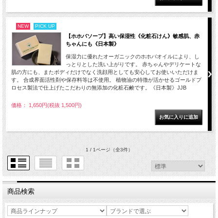
NEW
PICK UP
【ホホバソープ】高い保湿性《化粧石けん》敏感肌、赤
ちゃんにも《日本製》
保湿力に優れたオーガニックのホホバオイルにより、し
っとりとした洗い上がりです。 赤ちゃんやデリケートな
肌の方にも、またボディだけでなく洗顔用としても安心してお使いいただけま
す。 合成界面活性剤や保存料等は不使用。 植物油の特徴が活かせるゴールドプ
ロセス製法で仕上げたこだわりの無添加の化粧石鹸です。《日本製》JJB
価格： 1,650円(税抜 1,500円)
1 / 1ページ
（全3件）
商品検索