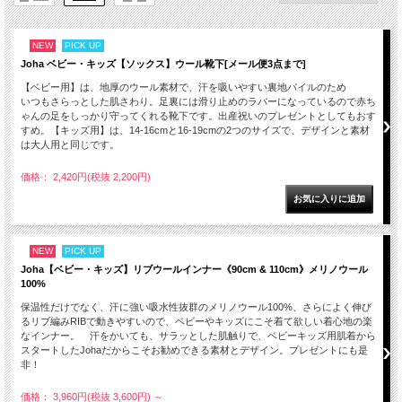
NEW
PICK UP
Joha ベビー・キッズ【ソックス】ウール靴下[メール便3点まで]
【ベビー用】は、地厚のウール素材で、汗を吸いやすい裏地パイルのため
いつもさらっとした肌さわり。足裏には滑り止めのラバーになっているので赤ち
ゃんの足をしっかり守ってくれる靴下です。出産祝いのプレゼントとしてもおす
すめ。【キッズ用】は、14-16cmと16-19cmの2つのサイズで、デザインと素材
は大人用と同じです。
価格： 2,420円(税抜 2,200円)
NEW
PICK UP
Joha【ベビー・キッズ】リブウールインナー《90cm & 110cm》メリノウール
100%
保温性だけでなく、汗に強い吸水性抜群のメリノウール100%、さらによく伸び
るリブ編みRIBで動きやすいので、ベビーやキッズにこそ着て欲しい着心地の楽
なインナー。 汗をかいても、サラッとした肌触りで、ベビーキッズ用肌着から
スタートしたJohaだからこそお勧めできる素材とデザイン。プレゼントにも是
非！
価格： 3,960円(税抜 3,600円)
～