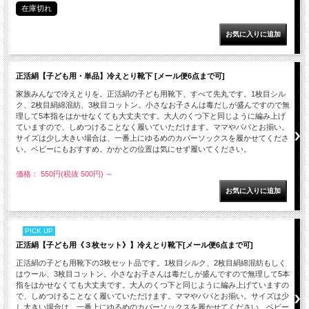
在庫切れ
正活絹【子ども用・単品】冷えとり靴下 [メール便6点まで可]
家族みんなで冷えとりを。正活絹の子ども用靴下、すべて先丸です。1枚目シル
ク、2枚目絹綿混紡、3枚目コットン。小さなお子さんは毒だしが盛んですので無
理して5本指をはかせなくても大丈夫です。大人のくつ下と同じように編み上げ
ていますので、しめつけることなく履いていただけます。ママやパパとお揃い。
サイズは少し大きい場合は、一番上にゆるめのカバーソックスを履かせてくださ
い。ベビーにもおすすめ。かかとの位置は気にせず履いてください。
価格： 550円(税抜 500円)
～
PICK UP
正活絹【子ども用《３枚セット》】冷えとり靴下[メール便6点まで可]
正活絹の子ども用靴下の3枚セット品です。1枚目シルク、2枚目絹綿混紡もしく
はウール、3枚目コットン。小さなお子さんは毒だしが盛んですので無理して5本
指をはかせなくても大丈夫です。大人のくつ下と同じように編み上げていますの
で、しめつけることなく履いていただけます。ママやパパとお揃い。サイズは少
し大きい場合は、一番上にゆるめのカバーソックスを履かせてください。ベビー