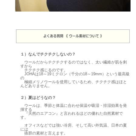
１）なんでチクチクしないの？
ウールだからチクチクするのではなく、太い繊維が肌を刺
すから
チクチク感じるのです。
JOHAは18～19ミクロン（千分の18～19mm）という最高級
の
極細メリノウールを使用しているため、チクチク感はほと
んどありません。
２）夏はどうなの？
ウールは、季節と体温に合わせ保温や吸湿・排湿効果を発
揮する
『天然のエアコン』と言われるほどの優れた自然素材で
す。
オフィスなどでは強い冷房、そして高い外気温、日本の夏
には
抜群の素材と言えます。