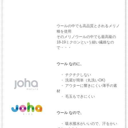
ウールの中でも高品質とされるメリノ
種を使用
そのメリノウールの中でも最高級の
18-19ミクロンという細い繊維なの
で・・・
ウール なのに、
・ チクチクしない
・ 洗濯が簡単（丸洗いOK)
・ アウターに響きにくい薄手の素
材
・ 毛玉もできにくい
ウール なので、
・ 吸水撥水がいいので、汗をかい