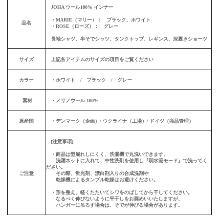
JOHA ウール100% インナー
・MARIE（マリー）： ブラック、ホワイト
品名
・ROSE（ローズ）： グレー
長袖シャツ、半そでシャツ、タンクトップ、レギンス、深履きショーツ
サイズ
上記各アイテムのサイズの項目をご覧ください
カラー
・ホワイト / ブラック / グレー
素材
・メリノウール 100%
原産国
・デンマーク（企画）/ ウクライナ（工場）/ ドイツ（商品管理）
[注意事項]
・商品は型崩れしにくく、洗濯機で丸洗いできます。
洗濯ネットに入れて、中性洗剤を使用し『弱水流モード』で洗ってく
ださい。
ご注意
その際、蛍光剤、漂白剤入りの合成洗剤や
乾燥機によるタンブル乾燥はお避けください。
・形を整え、軽くたたいてシワをのばしてから干してください。
なるべく伸びないように平干しをお奨めいいたしますが、
ハンガーに吊るす場合は、そでが伸びる場合があります。