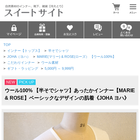
TOP
>
インナー【トップス】
>
半そでシャツ
>
JOHA（ヨハ）
>
MARIE(マリー) & ROSE(ローズ） 【ウール100%】
>
こだわりインナー
>
ウール素材
>
ギフト・ラッピング
>
5,000円 ～ 9,999円
NEW
PICK UP
ウール100% 【半そでシャツ】あったかインナー【MARIE
& ROSE】ベーシックなデザインの肌着《JOHA ヨハ》