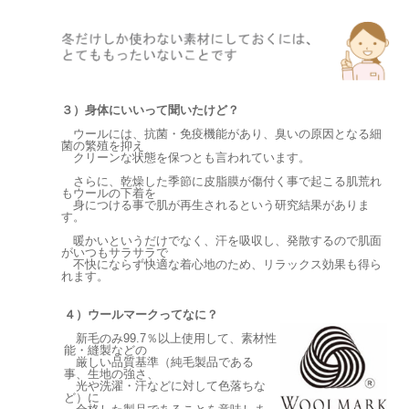
３）身体にいいって聞いたけど？
ウールには、抗菌・免疫機能があり、臭いの原因となる細
菌の繁殖を抑え
クリーンな状態を保つとも言われています。
さらに、乾燥した季節に皮脂膜が傷付く事で起こる肌荒れ
もウールの下着を
身につける事で肌が再生されるという研究結果がありま
す。
暖かいというだけでなく、汗を吸収し、発散するので肌面
がいつもサラサラで
不快にならず快適な着心地のため、リラックス効果も得ら
れます。
４）ウールマークってなに？
新毛のみ99.7％以上使用して、素材性
能・縫製などの
厳しい品質基準（純毛製品である
事、生地の強さ、
光や洗濯・汗などに対して色落ちな
ど）に