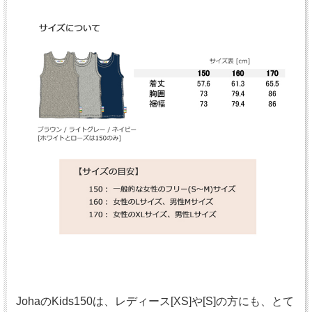
JohaのKids150は、レディース[XS]や[S]の方にも、とて