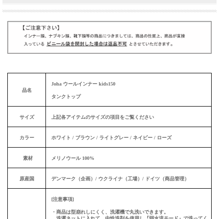
Joha ウールインナー kids150
品名
タンクトップ
サイズ
上記各アイテムのサイズの項目をご覧ください
カラー
ホワイト / ブラウン / ライトグレー / ネイビー / ローズ
素材
メリノウール 100%
原産国
デンマーク（企画）/ ウクライナ（工場）/ ドイツ（商品管理）
[注意事項]
・商品は型崩れしにくく、洗濯機で丸洗いできます。
洗濯ネットに入れて、中性洗剤を使用し『弱水流モード』で洗ってく