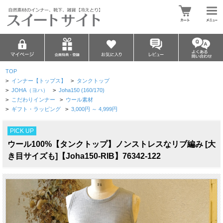
TOP
>
インナー【トップス】
>
タンクトップ
>
JOHA（ヨハ）
>
Joha150 (160/170)
>
こだわりインナー
>
ウール素材
>
ギフト・ラッピング
>
3,000円 ～ 4,999円
PICK UP
ウール100%【タンクトップ】ノンストレスなリブ編み [大
き目サイズも]【Joha150-RIB】76342-122