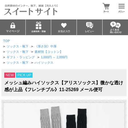
TOP
>
ソックス・靴下
>
《厚さ別》中厚
>
ソックス・靴下
>
素材別【コットン】
>
ギフト・ラッピング
>
1,000円 ～ 2,999円
>
ソックス・靴下
>
ハイソックス
NEW
PICK UP
メッシュ編みハイソックス【アリスソックス】微かな透け
感が上品《フレンチブル》11-25269 メール便可