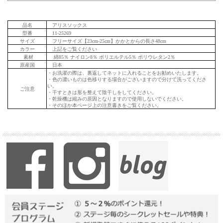
品名
アリスソックス
型番
11-25269
サイズ
フリーサイズ【23cm-25cm】かかとからの長さ48cm
カラー
上記をご覧ください
素材
綿85％ ナイロン8％ ポリエルテル5％ ポリウレタン2％
原産国
日本
・お洗濯の際は、裏返してネットに入れることをお勧めいたします。
・色の濃いものは色移りする場合がございますので分けて洗ってくださ
い。
ご注意
・干すときは形を整えて陰干しをしてください。
・乾燥機は縮みの原因となりますので使用しないでください。
・そのほか本ページ上の注意書きをご覧ください。