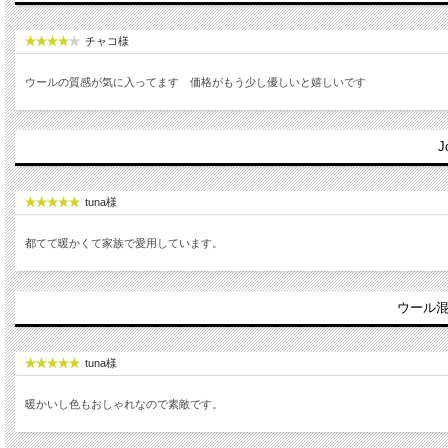
チャコ様
ウールの質感が気に入ってます 価格がもう少し優しいと嬉しいです
tuna様
都てて暖かくて家族で愛用しています。
ウール混
tuna様
暖かいし色もおしゃれなので素敵です。