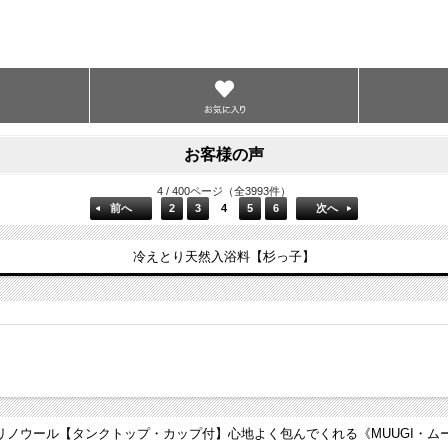
お客様の声
4 / 400ページ（全3993件）
前へ
2
3
4
5
6
次へ
冷えとり天然入浴料【杉っ子】
リノウール【タンクトップ・カップ付】心地よく包んでくれる《MUUGI・ムーギ