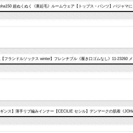
Joha150 超ぬくぬく《裏起毛》ルームウェア【トップス・パンツ】パジャマに
【フランドルソックス winter】フレンチブル《履き口ゴムなし》11-23260 
ギンス】薄手リブ編みインナー【CECILIE セシル】デンマークの肌着《JOHA ヨ