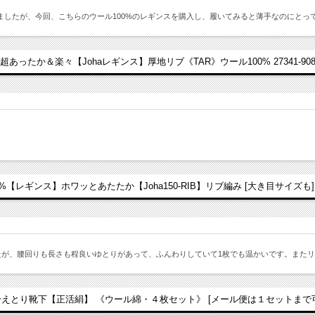
ましたが、今回、こちらのウール100%のレギンスを購入し、履いてみると薄手なのにとっ
超あったか＆楽々【Johaレギンス】厚地リブ《TAR》ウール100% 27341-90
%【レギンス】ホワッとあたたか【Joha150-RIB】リブ編み [大き目サイズも] 26
したが、腰回りも長さも程良いゆとりがあって、ふんわりしていて1枚でも温かいです。また
冷えとり靴下【正活絹】 《ウール綿・４枚セット》 [メール便は１セットまで可