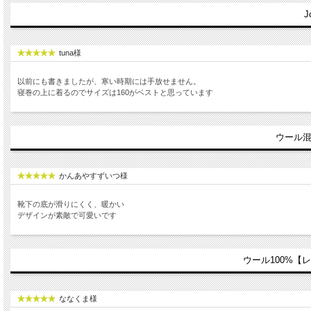
tuna様
以前にも書きましたが、寒い時期には手放せません。
寝巻の上に着るのでサイズは160がベストと思っています
ウール混
かんあやすずいつ様
靴下の底が滑りにくく、暖かい
デザインが素敵で可愛いです
ウール100%【レ
ななくま様