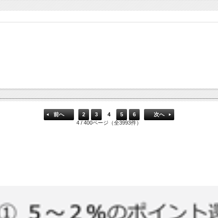
前へ
2
3
4
5
6
次へ
4 / 400ページ（全3993件）