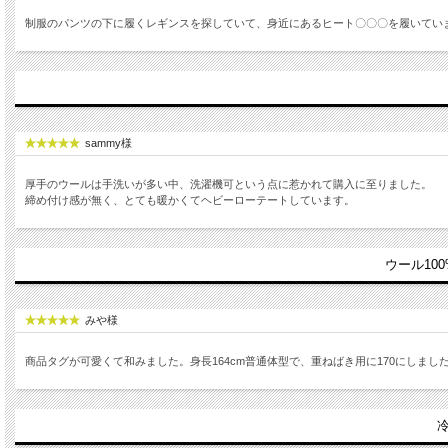
制服のパンツの下に履くレギンスを探していて、身近にあるヒート〇〇〇を履いてい
sammy様
厚手のウールは手洗いが多い中、洗濯機可という点に惹かれて購入に至りました。
締め付け感が無く、とても暖かくてヘビーローテートしています。
ウール100
みや様
商品タグが可愛くて和みました。身長164cm普通体型で、重ねばき用に170にしま