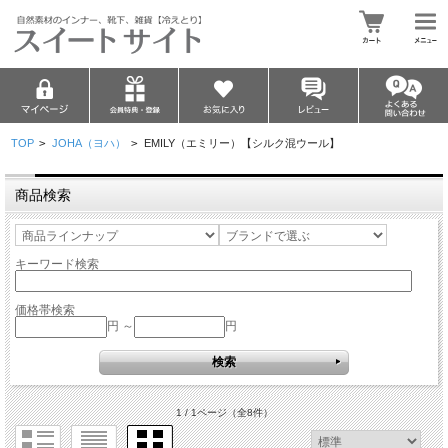
TOP
>
JOHA（ヨハ）
>
EMILY（エミリー）【シルク混ウール】
商品検索
キーワード検索
価格帯検索
円 ～
円
1 / 1ページ
（全8件）