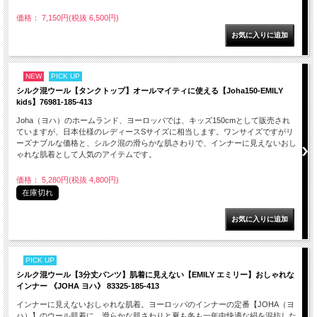
価格： 7,150円(税抜 6,500円)
NEW
PICK UP
シルク混ウール【タンクトップ】オールマイティに使える【Joha150-EMILY
kids】76981-185-413
Joha（ヨハ）のホームランド、ヨーロッパでは、キッズ150cmとして販売され
ていますが、日本仕様のレディースSサイズに相当します。ワンサイズですがリ
ーズナブルな価格と、シルク混の滑らかな肌さわりで、インナーに見えないおし
ゃれな肌着として人気のアイテムです。
価格： 5,280円(税抜 4,800円)
在庫切れ
PICK UP
シルク混ウール【3分丈パンツ】肌着に見えない【EMILY エミリー】おしゃれな
インナー 《JOHA ヨハ》 83325-185-413
インナーに見えないおしゃれな肌着。ヨーロッパのインナーの定番【JOHA（ヨ
ハ）】のウール肌着に、滑らかな肌さわりと夏も冬も一年中快適な絹を混紡した