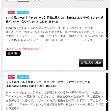
NEW
PICK UP
シルク混ウール【半そでシャツ】肌着に見えない【EMILY エミリー】Tシャツ感
覚インナー 《JOHA ヨハ》 13324-185-413
肌着に見えないおしゃれな半そでシャツ。ヨーロッパのインナーの定番
JOHA（ヨハ）の滑らかな肌さわりと夏も冬も一年中快適な絹を混紡した【シル
ク混ウールインナー】。 企画、デザイン、生産、管理までヨーロッパで行われ
る JOHA（ヨハ）のインナー。 203 EMILY 《ネイビー ・ ストライプ地》
価格： 9,020円(税抜 8,200円)
在庫切れ
NEW
PICK UP
シルク混ウール【長袖シャツ】スポーツ・アウトドアウェアとしても
【Joha150-EMILY kids】16981-185-413
ヨーロッパではジュニア用として販売されているJoha150シリーズ。 人気の
EMILYシリーズの流れをくむデザインで、保温性や吸水性があり、常に適度な体
温を保ってくれるので、スポーツやヨガ、登山などのアウトドアウェアとしても
大注目！ 汗をかいてもヒンヤリせず体温を奪われない「ウールの良さ」がジワ
ジワ浸透中♪