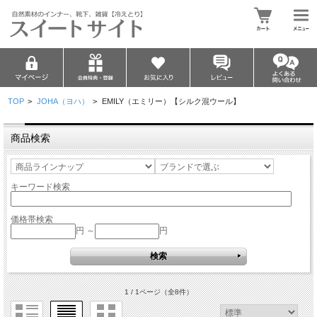
TOP
>
JOHA（ヨハ）
>
EMILY（エミリー）【シルク混ウール】
商品検索
キーワード検索
価格帯検索
円 ～
円
1 / 1ページ
（全8件）