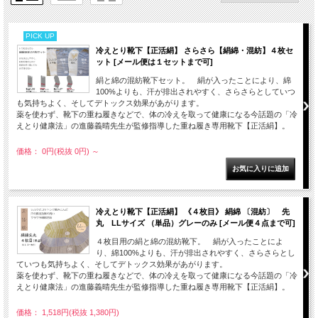
PICK UP
冷えとり靴下【正活絹】 さらさら【絹綿・混紡】４枚セ
ット [メール便は１セットまで可]
絹と綿の混紡靴下セット。 絹が入ったことにより、綿
100%よりも、汗が排出されやすく、さらさらとしていつ
も気持ちよく、そしてデトックス効果があがります。
薬を使わず、靴下の重ね履きなどで、体の冷えを取って健康になる今話題の「冷
えとり健康法」の進藤義晴先生が監修指導した重ね履き専用靴下【正活絹】。
価格： 0円(税抜 0円)
～
冷えとり靴下【正活絹】 《４枚目》 絹綿 〔混紡〕 先
丸 LLサイズ （単品）グレーのみ [メール便４点まで可]
４枚目用の絹と綿の混紡靴下。 絹が入ったことによ
り、綿100%よりも、汗が排出されやすく、さらさらとし
ていつも気持ちよく、そしてデトックス効果があがります。
薬を使わず、靴下の重ね履きなどで、体の冷えを取って健康になる今話題の「冷
えとり健康法」の進藤義晴先生が監修指導した重ね履き専用靴下【正活絹】。
価格： 1,518円(税抜 1,380円)