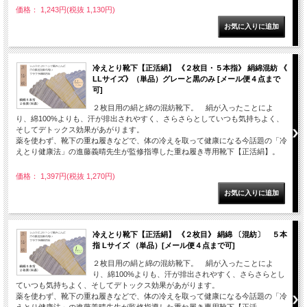
価格： 1,243円(税抜 1,130円)
冷えとり靴下【正活絹】 《２枚目・５本指》 絹綿混紡 《
LLサイズ》（単品）グレーと黒のみ [メール便４点まで
可]
２枚目用の絹と綿の混紡靴下。 絹が入ったことによ
り、綿100%よりも、汗が排出されやすく、さらさらとしていつも気持ちよく、
そしてデトックス効果があがります。
薬を使わず、靴下の重ね履きなどで、体の冷えを取って健康になる今話題の「冷
えとり健康法」の進藤義晴先生が監修指導した重ね履き専用靴下【正活絹】。
価格： 1,397円(税抜 1,270円)
冷えとり靴下【正活絹】 《２枚目》 絹綿 〔混紡〕 ５本
指 Lサイズ （単品）[メール便４点まで可]
２枚目用の絹と綿の混紡靴下。 絹が入ったことによ
り、綿100%よりも、汗が排出されやすく、さらさらとし
ていつも気持ちよく、そしてデトックス効果があがります。
薬を使わず、靴下の重ね履きなどで、体の冷えを取って健康になる今話題の「冷