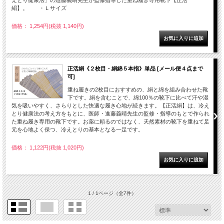
えとり健康法」の進藤義晴先生が監修指導した重ね履き専用靴下【正活
絹】。 ・Ｌサイズ
価格： 1,254円(税抜 1,140円)
正活絹《２枚目・絹綿５本指》単品 [メール便４点まで
可]
重ね履きの2枚目におすすめの、絹と綿を組み合わせた靴
下です。絹を含むことで、綿100％の靴下に比べて汗や湿
気を吸いやすく、さらりとした快適な履き心地が続きます。【正活絹】は、冷え
とり健康法の考え方をもとに、医師・進藤義晴先生の監修・指導のもとで作られ
た重ね履き専用の靴下です。お薬に頼るのではなく、天然素材の靴下を重ねて足
元を心地よく保つ、冷えとりの基本となる一足です。
価格： 1,122円(税抜 1,020円)
1 / 1ページ
（全7件）