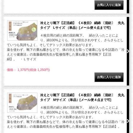
冷えとり靴下【正活絹】 《４枚目》 絹綿 〔混紡〕 先丸
タイプ Lサイズ （単品）[メール便４点まで可]
４枚目用の絹と綿の混紡靴下。 絹が入ったことによ
り、綿100%よりも、汗が排出されやすく、さらさらとし
ていつも気持ちよく、そしてデトックス効果があがります。
薬を使わず、靴下の重ね履きなどで、体の冷えを取って健康になる今話題の「冷
えとり健康法」の進藤義晴先生が監修指導した重ね履き専用靴下【正活
絹】。 ・Ｌサイズ
価格： 1,375円(税抜 1,250円)
冷えとり靴下【正活絹】 《４枚目》 絹綿 〔混紡〕 先丸
タイプ Mサイズ （単品）[メール便４点まで可]
４枚目用の絹と綿の混紡靴下。 絹が入ったことによ
り、綿100%よりも、汗が排出されやすく、さらさらとし
ていつも気持ちよく、そしてデトックス効果があがります。
薬を使わず、靴下の重ね履きなどで、体の冷えを取って健康になる今話題の「冷
えとり健康法」の進藤義晴先生が監修指導した重ね履き専用靴下【正活絹】。