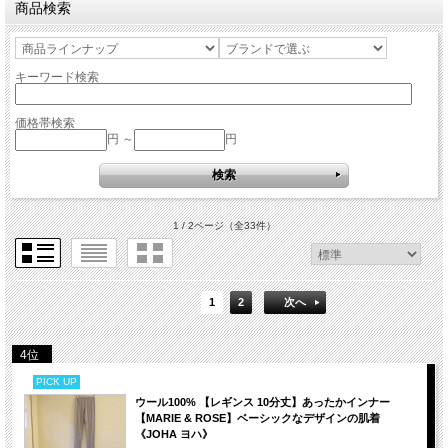
商品検索
キーワード検索
価格帯検索
円 ～
円
1 / 2ページ
（全33件）
1
2
次へ
4位
PICK UP
ウール100% 【レギンス 10分丈】あったかインナー
【MARIE & ROSE】ベーシックなデザインの肌着
《JOHA ヨハ》