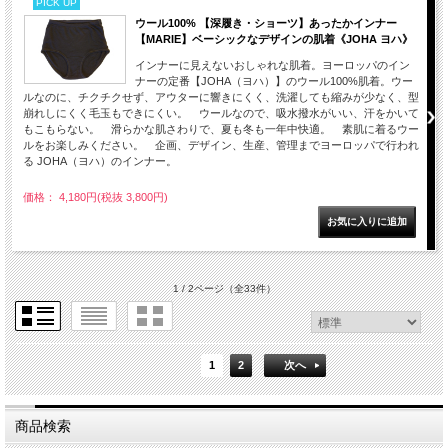
PICK UP
ウール100% 【深履き・ショーツ】あったかインナー
【MARIE】ベーシックなデザインの肌着《JOHA ヨハ》
インナーに見えないおしゃれな肌着。ヨーロッパのイン
ナーの定番【JOHA（ヨハ）】のウール100%肌着。ウー
ルなのに、チクチクせず、アウターに響きにくく、洗濯しても縮みが少なく、型
崩れしにくく毛玉もできにくい。 ウールなので、吸水撥水がいい、汗をかいて
もこもらない。 滑らかな肌さわりで、夏も冬も一年中快適。 素肌に着るウー
ルをお楽しみください。 企画、デザイン、生産、管理までヨーロッパで行われ
る JOHA（ヨハ）のインナー。
価格： 4,180円(税抜 3,800円)
1 / 2ページ
（全33件）
1
2
次へ
商品検索