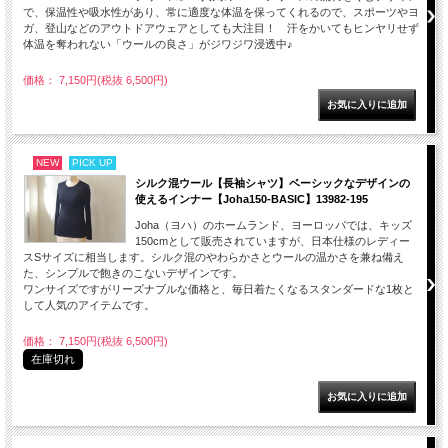
で、保温性や吸水性があり、常に適度な体温を保ってくれるので、スポーツやヨ
ガ、登山などのアウトドアウェアとしても大注目！ 汗をかいてもヒンヤリせず
体温を奪われない「ウールの良さ」がジワジワ浸透中♪
価格： 7,150円(税抜 6,500円)
NEW
PICK UP
シルク混ウール【長袖シャツ】ベーシックなデザインの
使えるインナー【Joha150-BASIC】13982-195
Joha（ヨハ）のホームランド、ヨーロッパでは、キッズ
150cmとして販売されていますが、日本仕様のレディー
スSサイズに相当します。シルク混のやわらかさとウールの温かさを兼ね備え
た、シンプルで飽きのこないデザインです。
ワンサイズですがリーズナブルな価格と、毎日着たくなるスタンダードな1枚と
して人気のアイテムです。
価格： 7,150円(税抜 6,500円)
在庫切れ