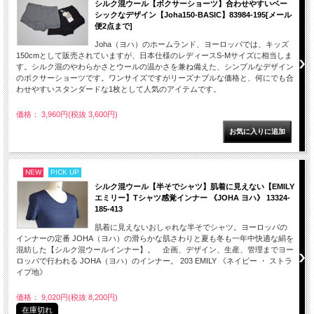
シルク混ウール【ボクサーショーツ】合わせやすいベー
シックなデザイン【Joha150-BASIC】83984-195[メール
便2点まで]
Joha（ヨハ）のホームランド、ヨーロッパでは、キッズ
150cmとして販売されていますが、日本仕様のレディースS-Mサイズに相当しま
す。シルク混のやわらかさとウールの温かさを兼ね備えた、シンプルなデザイン
のボクサーショーツです。ワンサイズですがリーズナブルな価格と、何にでも合
わせやすいスタンダードな1枚として人気のアイテムです。
価格： 3,960円(税抜 3,600円)
NEW
PICK UP
シルク混ウール【半そでシャツ】肌着に見えない【EMILY
エミリー】Tシャツ感覚インナー 《JOHA ヨハ》 13324-
185-413
肌着に見えないおしゃれな半そでシャツ。ヨーロッパの
インナーの定番 JOHA（ヨハ）の滑らかな肌さわりと夏も冬も一年中快適な絹を
混紡した【シルク混ウールインナー】。 企画、デザイン、生産、管理までヨー
ロッパで行われる JOHA（ヨハ）のインナー。 203 EMILY 《ネイビー ・ ストラ
イプ地》
価格： 9,020円(税抜 8,200円)
在庫切れ