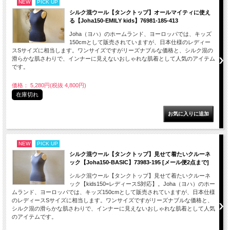
NEW
PICK UP
シルク混ウール【タンクトップ】オールマイティに使え
る【Joha150-EMILY kids】76981-185-413
Joha（ヨハ）のホームランド、ヨーロッパでは、キッズ
150cmとして販売されていますが、日本仕様のレディー
スSサイズに相当します。ワンサイズですがリーズナブルな価格と、シルク混の
滑らかな肌さわりで、インナーに見えないおしゃれな肌着として人気のアイテム
です。
価格： 5,280円(税抜 4,800円)
在庫切れ
NEW
PICK UP
シルク混ウール【タンクトップ】見せて着たいクルーネ
ック【Joha150-BASIC】73983-195 [メール便2点まで]
シルク混ウール【タンクトップ】見せて着たいクルーネ
ック【kids150=レディースS対応】。Joha（ヨハ）のホー
ムランド、ヨーロッパでは、キッズ150cmとして販売されていますが、日本仕様
のレディースSサイズに相当します。ワンサイズですがリーズナブルな価格と、
シルク混の滑らかな肌さわりで、インナーに見えないおしゃれな肌着として人気
のアイテムです。