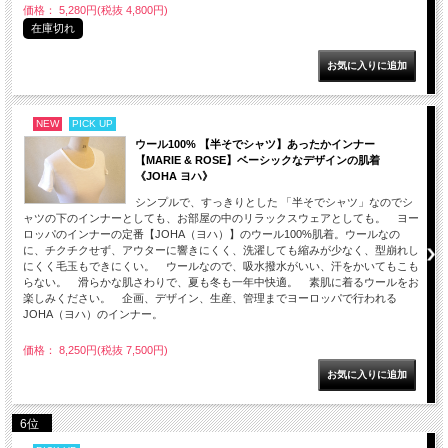
価格： 5,280円(税抜 4,800円)
在庫切れ
NEW
PICK UP
ウール100% 【半そでシャツ】あったかインナー
【MARIE & ROSE】ベーシックなデザインの肌着
《JOHA ヨハ》
シンプルで、すっきりとした 「半そでシャツ」なのでシ
ャツの下のインナーとしても、お部屋の中のリラックスウェアとしても。 ヨー
ロッパのインナーの定番【JOHA（ヨハ）】のウール100%肌着。ウールなの
に、チクチクせず、アウターに響きにくく、洗濯しても縮みが少なく、型崩れし
にくく毛玉もできにくい。 ウールなので、吸水撥水がいい、汗をかいてもこも
らない。 滑らかな肌さわりで、夏も冬も一年中快適。 素肌に着るウールをお
楽しみください。 企画、デザイン、生産、管理までヨーロッパで行われる
JOHA（ヨハ）のインナー。
価格： 8,250円(税抜 7,500円)
6位