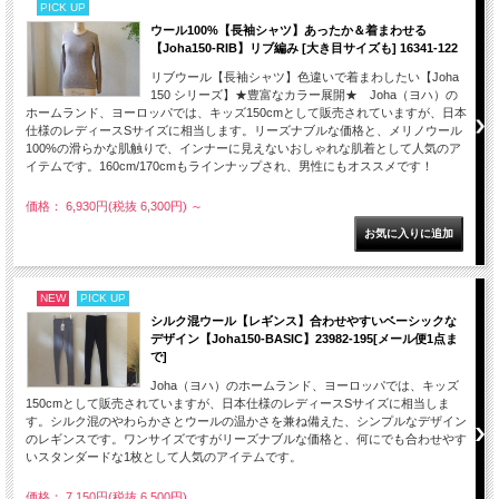
PICK UP
ウール100%【長袖シャツ】あったか＆着まわせる
【Joha150-RIB】リブ編み [大き目サイズも] 16341-122
リブウール【長袖シャツ】色違いで着まわしたい【Joha
150 シリーズ】★豊富なカラー展開★ Joha（ヨハ）の
ホームランド、ヨーロッパでは、キッズ150cmとして販売されていますが、日本
仕様のレディースSサイズに相当します。リーズナブルな価格と、メリノウール
100%の滑らかな肌触りで、インナーに見えないおしゃれな肌着として人気のア
イテムです。160cm/170cmもラインナップされ、男性にもオススメです！
価格： 6,930円(税抜 6,300円)
～
NEW
PICK UP
シルク混ウール【レギンス】合わせやすいベーシックな
デザイン【Joha150-BASIC】23982-195[メール便1点ま
で]
Joha（ヨハ）のホームランド、ヨーロッパでは、キッズ
150cmとして販売されていますが、日本仕様のレディースSサイズに相当しま
す。シルク混のやわらかさとウールの温かさを兼ね備えた、シンプルなデザイン
のレギンスです。ワンサイズですがリーズナブルな価格と、何にでも合わせやす
いスタンダードな1枚として人気のアイテムです。
価格： 7,150円(税抜 6,500円)