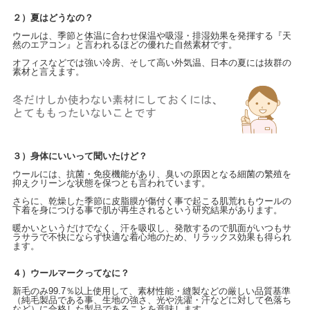
２）夏はどうなの？
ウールは、季節と体温に合わせ保温や吸湿・排湿効果を発揮する『天
然のエアコン』と言われるほどの優れた自然素材です。
オフィスなどでは強い冷房、そして高い外気温、日本の夏には抜群の
素材と言えます。
３）身体にいいって聞いたけど？
ウールには、抗菌・免疫機能があり、臭いの原因となる細菌の繁殖を
抑えクリーンな状態を保つとも言われています。
さらに、乾燥した季節に皮脂膜が傷付く事で起こる肌荒れもウールの
下着を身につける事で肌が再生されるという研究結果があります。
暖かいというだけでなく、汗を吸収し、発散するので肌面がいつもサ
ラサラで不快にならず快適な着心地のため、リラックス効果も得られ
ます。
４）ウールマークってなに？
新毛のみ99.7％以上使用して、素材性能・縫製などの厳しい品質基準
（純毛製品である事、生地の強さ、光や洗濯・汗などに対して色落ち
など）に
合格した製品であることを意味します。