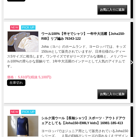
NEW
PICK UP
ウール100%【半そでシャツ】一年中大活躍【Joha150-
RIB】リブ編み 76343-122
Joha（ヨハ）のホームランド、ヨーロッパでは、キッズ
150cmとして販売されていますが、日本仕様のレディー
スSサイズに相当します。ワンサイズですがリーズナブルな価格と、メリノウー
ル100%の滑らかな肌触りで、1年中大活躍のインナーとして人気のアイテムで
す。
価格： 5,610円(税抜 5,100円)
在庫切れ
NEW
PICK UP
シルク混ウール【長袖シャツ】スポーツ・アウトドアウ
ェアとしても【Joha150-EMILY kids】16981-185-413
ヨーロッパではジュニア用として販売されているJoha150
シリーズ。 人気のEMILYシリーズの流れをくむデザイン