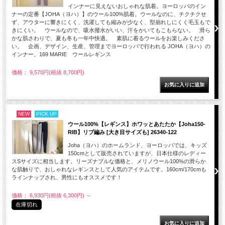
インナーに見えないおしゃれな肌着。ヨーロッパのイン
ナーの定番【JOHA（ヨハ）】のウール100%肌着。ウールなのに、チクチクせ
ず、アウターに響きにくく、洗濯しても縮みが少なく、型崩れしにくく毛玉もで
きにくい。 ウールなので、吸水撥水がいい、汗をかいてもこもらない。 滑ら
かな肌さわりで、夏も冬も一年中快適。 素肌に着るウールをお楽しみくださ
い。 企画、デザイン、生産、管理までヨーロッパで行われる JOHA（ヨハ）の
インナー。169 MARIE ウールレギンス
価格： 9,570円(税抜 8,700円)
NEW
PICK UP
ウール100%【レギンス】ホワッとあたたか【Joha150-
RIB】リブ編み [大き目サイズも] 26340-122
Joha（ヨハ）のホームランド、ヨーロッパでは、キッズ
150cmとして販売されていますが、日本仕様のレディー
スSサイズに相当します。リーズナブルな価格と、メリノウール100%の滑らか
な肌触りで、おしゃれなレギンスとして人気のアイテムです。160cm/170cmも
ラインナップされ、男性にもオススメです！
価格： 6,930円(税抜 6,300円)
～
在庫切れ