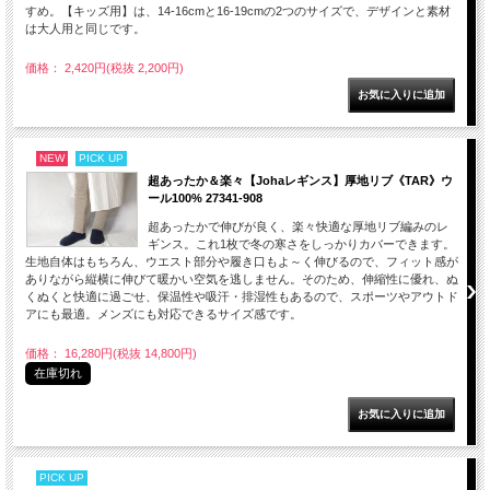
すめ。【キッズ用】は、14-16cmと16-19cmの2つのサイズで、デザインと素材
は大人用と同じです。
価格： 2,420円(税抜 2,200円)
NEW
PICK UP
超あったか＆楽々【Johaレギンス】厚地リブ《TAR》ウ
ール100% 27341-908
超あったかで伸びが良く、楽々快適な厚地リブ編みのレ
ギンス。これ1枚で冬の寒さをしっかりカバーできます。
生地自体はもちろん、ウエスト部分や履き口もよ～く伸びるので、フィット感が
ありながら縦横に伸びて暖かい空気を逃しません。そのため、伸縮性に優れ、ぬ
くぬくと快適に過ごせ、保温性や吸汗・排湿性もあるので、スポーツやアウトド
アにも最適。メンズにも対応できるサイズ感です。
価格： 16,280円(税抜 14,800円)
在庫切れ
PICK UP