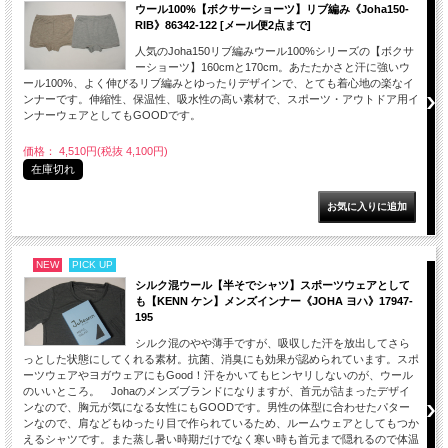
ウール100%【ボクサーショーツ】リブ編み《Joha150-
RIB》86342-122 [メール便2点まで]
人気のJoha150リブ編みウール100%シリーズの【ボクサ
ーショーツ】160cmと170cm。あたたかさと汗に強いウ
ール100%、よく伸びるリブ編みとゆったりデザインで、とても着心地の楽なイ
ンナーです。伸縮性、保温性、吸水性の高い素材で、スポーツ・アウトドア用イ
ンナーウェアとしてもGOODです。
価格： 4,510円(税抜 4,100円)
在庫切れ
NEW
PICK UP
シルク混ウール【半そでシャツ】スポーツウェアとして
も【KENN ケン】メンズインナー《JOHA ヨハ》17947-
195
シルク混のやや薄手ですが、吸収した汗を放出してさら
っとした状態にしてくれる素材。抗菌、消臭にも効果が認められています。スポ
ーツウェアやヨガウェアにもGood！汗をかいてもヒンヤリしないのが、ウール
のいいところ。 Johaのメンズブランドになりますが、首元が詰まったデザイ
ンなので、胸元が気になる女性にもGOODです。男性の体型に合わせたパター
ンなので、肩などもゆったり目で作られているため、ルームウェアとしてもつか
えるシャツです。また蒸し暑い時期だけでなく寒い時も首元まで隠れるので体温