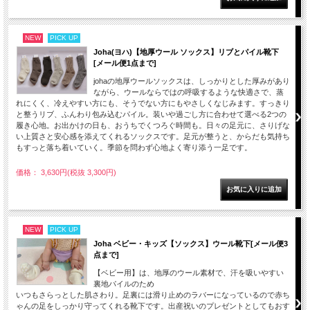
NEW
PICK UP
Joha(ヨハ)【地厚ウール ソックス】リブとパイル靴下
[メール便1点まで]
johaの地厚ウールソックスは、しっかりとした厚みがあり
ながら、ウールならではの呼吸するような快適さで、蒸
れにくく、冷えやすい方にも、そうでない方にもやさしくなじみます。すっきり
と整うリブ、ふんわり包み込むパイル。装いや過ごし方に合わせて選べる2つの
履き心地。お出かけの日も、おうちでくつろぐ時間も。日々の足元に、さりげな
い上質さと安心感を添えてくれるソックスです。足元が整うと、からだも気持ち
もすっと落ち着いていく。季節を問わず心地よく寄り添う一足です。
価格： 3,630円(税抜 3,300円)
NEW
PICK UP
Joha ベビー・キッズ【ソックス】ウール靴下[メール便3
点まで]
【ベビー用】は、地厚のウール素材で、汗を吸いやすい
裏地パイルのため
いつもさらっとした肌さわり。足裏には滑り止めのラバーになっているので赤ち
ゃんの足をしっかり守ってくれる靴下です。出産祝いのプレゼントとしてもおす