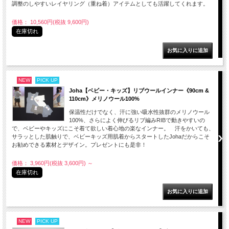
調整のしやすいレイヤリング（重ね着）アイテムとしても活躍してくれます。
価格： 10,560円(税抜 9,600円)
在庫切れ
NEW
PICK UP
Joha【ベビー・キッズ】リブウールインナー《90cm &
110cm》メリノウール100%
保温性だけでなく、汗に強い吸水性抜群のメリノウール
100%、さらによく伸びるリブ編みRIBで動きやすいの
で、ベビーやキッズにこそ着て欲しい着心地の楽なインナー。 汗をかいても、
サラッとした肌触りで、ベビーキッズ用肌着からスタートしたJohaだからこそ
お勧めできる素材とデザイン。プレゼントにも是非！
価格： 3,960円(税抜 3,600円)
～
在庫切れ
NEW
PICK UP