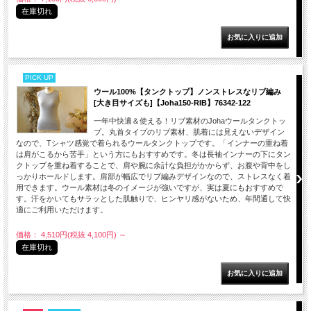
在庫切れ
PICK UP
ウール100%【タンクトップ】ノンストレスなリブ編み
[大き目サイズも]【Joha150-RIB】76342-122
一年中快適＆使える！リブ素材のJohaウールタンクトッ
プ。丸首タイプのリブ素材、肌着には見えないデザイン
なので、Tシャツ感覚で着られるウールタンクトップです。「インナーの重ね着
は肩がこるから苦手」という方にもおすすめです。冬は長袖インナーの下にタン
クトップを重ね着することで、肩や腕に余計な負担がかからず、お腹や背中をし
っかりホールドします。肩部が幅広でリブ編みデザインなので、ストレスなく着
用できます。ウール素材は冬のイメージが強いですが、実は夏にもおすすめで
す。汗をかいてもサラッとした肌触りで、ヒンヤリ感がないため、年間通して快
適にご利用いただけます。
価格： 4,510円(税抜 4,100円)
～
在庫切れ