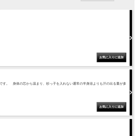
です。 身体の芯から温まり、杉っ子を入れない通常の半身浴よりも汗の出る量が多