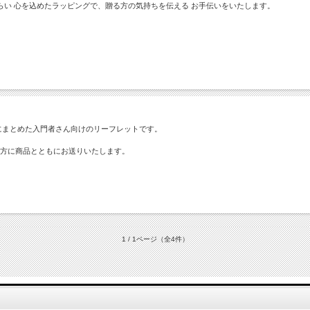
い 心を込めたラッピングで、贈る方の気持ちを伝える お手伝いをいたします。
にまとめた入門者さん向けのリーフレットです。
の方に商品とともにお送りいたします。
1 / 1ページ
（全4件）