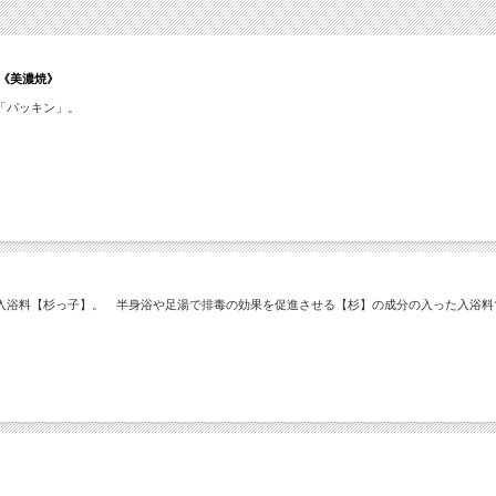
《美濃焼》
「パッキン」。
入浴料【杉っ子】。 半身浴や足湯で排毒の効果を促進させる【杉】の成分の入った入浴料