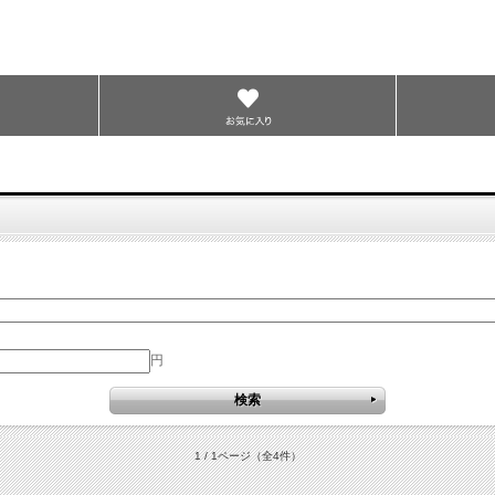
円
1 / 1ページ
（全4件）