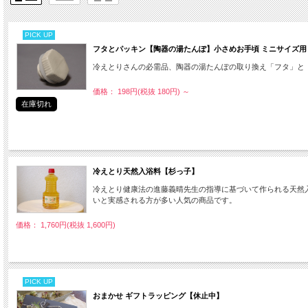
PICK UP
フタとパッキン【陶器の湯たんぽ】小さめお手頃 ミニサイズ用
冷えとりさんの必需品、陶器の湯たんぽの取り換え「フタ」と
価格： 198円(税抜 180円)
～
在庫切れ
冷えとり天然入浴料【杉っ子】
冷えとり健康法の進藤義晴先生の指導に基づいて作られる天然
いと実感される方が多い人気の商品です。
価格： 1,760円(税抜 1,600円)
PICK UP
おまかせ ギフトラッピング【休止中】