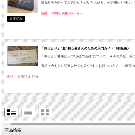
贈る相手を想ってお選びいただいたお品を、その想いと同じくら
価格： 440円(税抜 400円)
～
在庫切れ
「冷えとり」“超”初心者さんのための入門ガイド《初級編》
「冷えとり健康法」の“基礎の基礎”について、Ａ４の用紙一枚
商品（冷えとり関連以外でもOKです）お買上の方で、ご希望
価格： 0円(税抜 0円)
商品検索