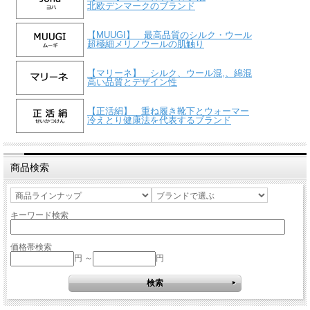
北欧デンマークのブランド
【MUUGI】 最高品質のシルク・ウール
超極細メリノウールの肌触り
【マリーネ】 シルク、ウール混,、綿混
高い品質とデザイン性
【正活絹】 重ね履き靴下とウォーマー
冷えとり健康法を代表するブランド
商品検索
キーワード検索
価格帯検索
円 ～
円