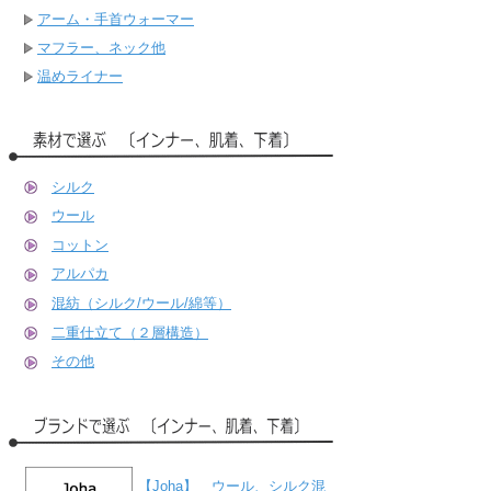
アーム・手首ウォーマー
マフラー、ネック他
温めライナー
シルク
ウール
コットン
アルパカ
混紡（シルク/ウール/綿等）
二重仕立て（２層構造）
その他
【Joha】 ウール、シルク混