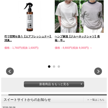
竹で空間を洗う【エアフレッシュナー】
ヘンプ麻混【クルーネックシャツ】長
麻
消臭...
袖・半...
価
価格：1,760円(税抜 1,600円)
価格：8,800円(税抜 8,000円)
～
新着商品 をもっと見る
スイートサイトからのお知らせ
一覧はこちら
2026.08.06