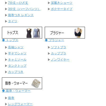
7分丈～ひざ丈
深履きショーツ
3分丈（ハーフパンツ）
ボクサータイプ
腹巻つき レギンス
タイツ
◆ トップス
◆ ブラジャー
長袖シャツ
ソフトブラ
半そでシャツ
カップブラ
キャミソール
ノンワイヤー
タンクトップ
カップつき
◆ 腹巻・ウォーマー
腹巻
レッグウォーマー