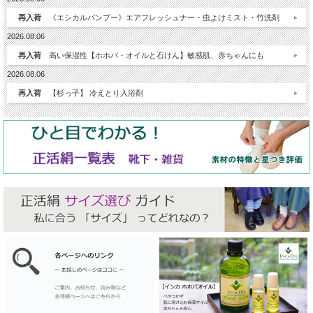
再入荷
《エシカルバンブー》エアフレッシュナー・虫よけミスト・竹洗剤
2026.08.06
再入荷
高い保湿性【ホホバ・オイルと石けん】敏感肌、赤ちゃんにも
2026.08.06
再入荷
【杉っ子】 冷えとり入浴剤