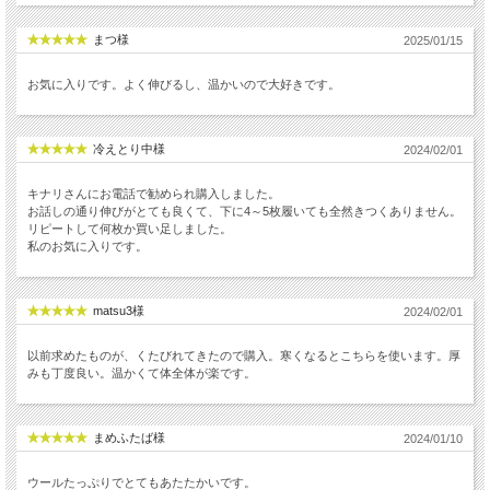
まつ様
2025/01/15
お気に入りです。よく伸びるし、温かいので大好きです。
冷えとり中様
2024/02/01
キナリさんにお電話で勧められ購入しました。
お話しの通り伸びがとても良くて、下に4～5枚履いても全然きつくありません。
リピートして何枚か買い足しました。
私のお気に入りです。
matsu3様
2024/02/01
以前求めたものが、くたびれてきたので購入。寒くなるとこちらを使います。厚
みも丁度良い。温かくて体全体が楽です。
まめふたば様
2024/01/10
ウールたっぷりでとてもあたたかいです。