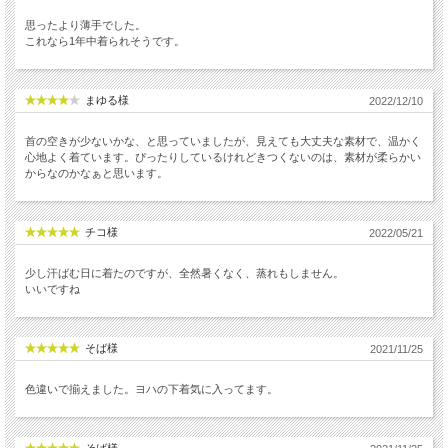
思ったより薄手でした。
これなら1年中着られそうです。
まゆる様
2022/12/10
首の空きが少ないかな、と思っていましたが、見えても大丈夫な素材で、温かく
心地よく着ています。ぴったりしているけれどきつくないのは、素材が柔らかい
からなのかなぁと思います。
チコ様
2022/05/21
少し汗ばむ日に着たのですが、全然暑くなく、蒸れもしません。
いいですね
そば様
2021/11/25
色違いで揃えました。ヨハの下着気に入ってます。