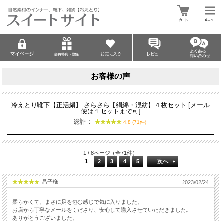
お客様の声
冷えとり靴下【正活絹】 さらさら【絹綿・混紡】４枚セット [メール
便は１セットまで可]
総評：
4.8 (71件)
1 / 8ページ（全71件）
1
2
3
4
5
次へ
晶子様
2023/02/24
柔らかくて、まさに足を包む感じで気に入りました。
お店から丁寧なメールをくださり、安心して購入させていただきました。
ありがとうございました。