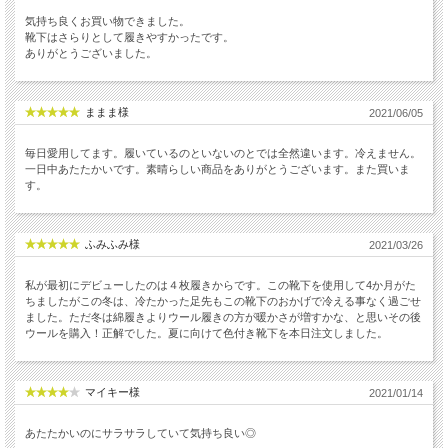
気持ち良くお買い物できました。
靴下はさらりとして履きやすかったです。
ありがとうございました。
ままま様
2021/06/05
毎日愛用してます。履いているのといないのとでは全然違います。冷えません。
一日中あたたかいです。素晴らしい商品をありがとうございます。また買いま
す。
ふみふみ様
2021/03/26
私が最初にデビューしたのは４枚履きからです。この靴下を使用して4か月がた
ちましたがこの冬は、冷たかった足先もこの靴下のおかげで冷える事なく過ごせ
ました。ただ冬は綿履きよりウール履きの方が暖かさが増すかな、と思いその後
ウールを購入！正解でした。夏に向けて色付き靴下を本日注文しました。
マイキー様
2021/01/14
あたたかいのにサラサラしていて気持ち良い◎