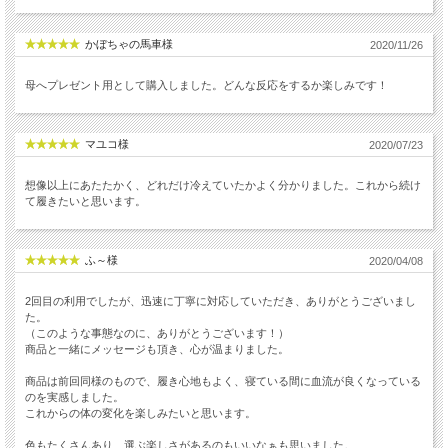
かぼちゃの馬車様
2020/11/26
母へプレゼント用として購入しました。どんな反応をするか楽しみです！
マユコ様
2020/07/23
想像以上にあたたかく、どれだけ冷えていたかよく分かりました。これから続け
て履きたいと思います。
ふ～様
2020/04/08
2回目の利用でしたが、迅速に丁寧に対応していただき、ありがとうございまし
た。
（このような事態なのに、ありがとうございます！）
商品と一緒にメッセージも頂き、心が温まりました。
商品は前回同様のもので、履き心地もよく、寝ている間に血流が良くなっている
のを実感しました。
これからの体の変化を楽しみたいと思います。
色もたくさんあり、選ぶ楽しさがあるのもいいなぁも思いました。