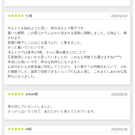
た様
2022/12/12
冷えとりを始めようと思い、初の冷えとり靴下です。
履いた瞬間、この柔らかでふんわり包まれる感覚に感動しました。心地よく、癒
されます。
普通の靴下とこんなにも違うんだ、と驚きました。
ずっと履いていたいです。
冷えとりでは基本が4枚、さらに重ね履きとのことで
正直無理じゃないかと思っていましたが、これなら何枚でも履けますね(*^^*)
本当に心地いいです。幸せな気持ちになります！
お店のかたも大変迅速に対応してくださり、また冊子？が同梱されていて、それ
が素敵でした。誠実で信頼できるショップだなあと感じ、これまたしあわせな気
持ちになりました。
yukari様
2022/05/15
母の日にプレゼントしました。
さっそくはいてくれて、あたたかいと喜んでくれています。
m様
2022/01/30